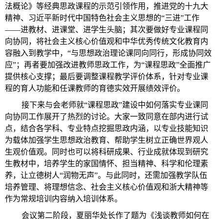
法概论》等经典思政课程的示范引领作用，推进党的十九大
精神、习近平新时代中国特色社会主义思想的“三进”工作
——进教材、进课堂、进学生头脑；其次要做好专业课程同
向协同，将社会主义核心价值观和中华优秀传统文化教育内
容融入到教学中，“与思想政治理论课同向同行，形成协同效
应”；再者要加强改进教师思政工作，为“课程思政”全面推广
提供核心支撑；最后要调整课程教学评价体系，针对专业课
程的育人功能和任课教师的育德实效开展绩效评价。
接下来与会老师就“课程思政”建设中如何落实专业课同
向协同工作展开了热烈的讨论。大家一致同意在部内进行试
点，结合各学科、专业特点挖掘思政内涵，以专业技能知识
为载体加强学生思想政治教育、帮助学生树立正确世界观人
生观价值观。同时也可以将科研成果、行业成就体现到研究
生教材中，培养学生的家国情怀、担当精神、科学和伦理素
养，让立德树人“润物无声”。与此同时，还需加强教学队伍
培养管理、将理想信念、社会主义核心价值观和浙大精神等
作为常规培训内容纳入培训体系。
会议第二阶段，夏丽华处长作了题为《浅谈教师如何在