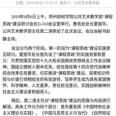
日期：2019-06-06 13:56:53 发布人：公共艺术教学部
2019
年
6
月
6
日上午，郑州财经学院公共艺术教学部“课程
思政“建设研讨会在
D-310
会议室举行。教务处处长夏丽华、
公共艺术教学部主任周二涛参加了此次会议。会议由秘书赵
静主持。
会议分为两个阶段。第一阶段为“课程思政”建设实施意
见研讨。夏丽华处长首先谈了“课程思政”的实施背景和意
义：为贯彻落实党的十九大和全国高校思想政治工作会议精
神，围绕立德树人根本任务，结合我校第十四次党代会精神
综合改革任务要求，切实推进“课程思政”建设，探索知识传
授与价值引领相结合的有效途径，培养学生成为具有家国情
怀、科学精神、人文素养、责任担当意识、实践创新精神的
社会主义建设者和接班人。
随后，周二涛主任对“课程思政”建设的思路与内容进行
解读。具体工作分为四个部分：首先要发挥《中国特色社会
主义理论与实践》、《中国马克思主义与当代》《自然辩证