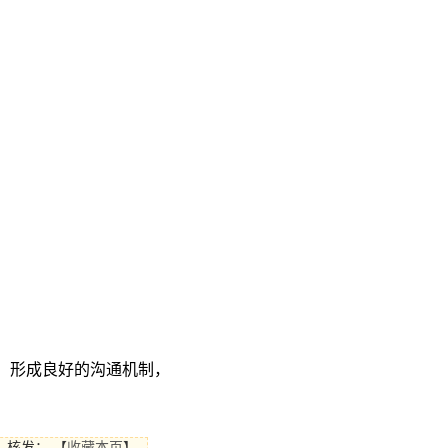
，形成良好的沟通机制，
核发：
【
收藏本页
】