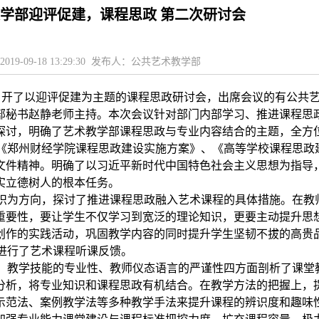
学部迎评促建，课程思政 第二次研讨会
019-09-18 13:29:30 发布人：公共艺术教学部
召开了以迎评促建为主题的课程思政研讨会，出席会议的有公共
部秘书赵静老师主持。本次会议针对部门内部学习、推进课程思
探讨，明确了艺术教学部课程思政与专业内容结合的主题，全方
郑州财经学院课程思政建设实施方案》、《高等学校课程思政
文件精神。明确了以习近平新时代中国特色社会主义思想为指导
实立德树人的根本任务。
为方向，探讨了推进课程思政融入艺术课程的具体措施。在教
重要性，要让学生不仅学习到宽泛的理论知识，更要主动提升思
创作的实践活动，巩固教学内容的同时提升学生坚韧不拔的高贵
行了艺术课程听课反馈。
教学技能的专业性、教师仪态语言的严谨性四方面剖析了课堂
分析，将专业知识和课程思政有机结合。在教学方法的把握上，
示范法、案例教学法等多种教学手法来提升课程的辨识度和趣味