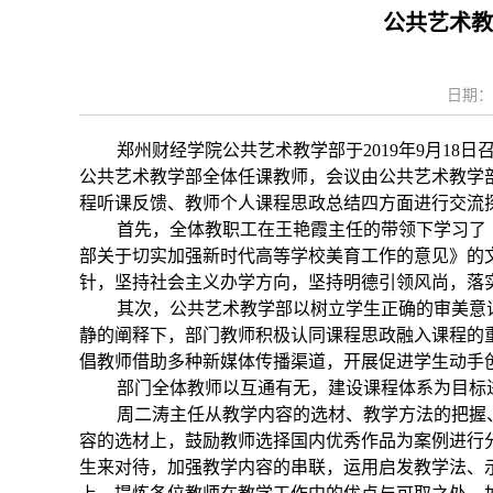
公共艺术教
日期：2
郑州财经学院公共艺术教学部于
2019
年
9
月
18
日
公共艺术教学部全体任课教师，会议由公共艺术教学
程听课反馈、教师个人课程思政总结四方面进行交流
首先，全体教职工在王艳霞主任的带领下学习了《
部关于切实加强新时代高等学校美育工作的意见》的
针，坚持社会主义办学方向，坚持明德引领风尚，落
其次，公共艺术教学部以树立学生正确的审美意识
静的阐释下，部门教师积极认同课程思政融入课程的
倡教师借助多种新媒体传播渠道，开展促进学生动手
部门全体教师以互通有无，建设课程体系为目标进
周二涛主任从教学内容的选材、教学方法的把握、
容的选材上，鼓励教师选择国内优秀作品为案例进行
生来对待，加强教学内容的串联，运用启发教学法、