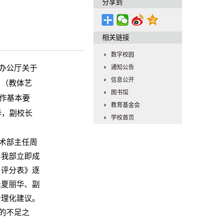
分享到
相关链接
数字校园
办公厅关于
通知公告
信息公开
》（教体艺
图书馆
作基本要
教育基金会
华，副校长
学校首页
术部主任周
，我部立即成
与评分表》逐
长夏丽华、副
合理化建议。
的不足之